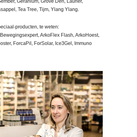
 Gember, Geranium, Grove Den, Laurier,
sappel, Tea Tree, Tijm, Ylang Ylang.
eciaal-producten, te weten:
te Bewegingsexpert, ArkoFlex Flash, ArkoHoest,
oster, ForcaPil, ForSolar, Ice3Gel, Immuno