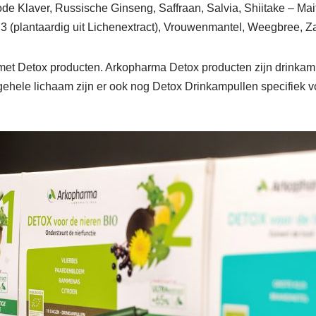
de Klaver, Russische Ginseng, Saffraan, Salvia, Shiitake – Mait
D3 (plantaardig uit Lichenextract), Vrouwenmantel, Weegbree, Z
met Detox producten. Arkopharma Detox producten zijn drinkamp
ehele lichaam zijn er ook nog Detox Drinkampullen specifiek voo