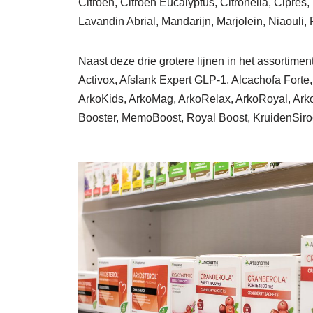
Citroen, Citroen Eucalyptus, Citronella, Cipre
Lavandin Abrial, Mandarijn, Marjolein, Niaouli
Naast deze drie grotere lijnen in het assortim
Activox, Afslank Expert GLP-1, Alcachofa Forte
ArkoKids, ArkoMag, ArkoRelax, ArkoRoyal, ArkoS
Booster, MemoBoost, Royal Boost, KruidenSiroo