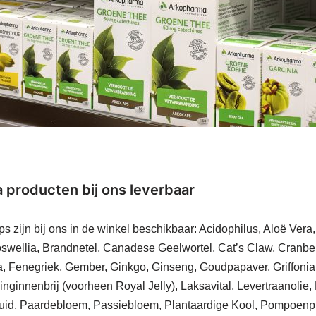
producten bij ons leverbaar
ps zijn bij ons in de winkel beschikbaar: Acidophilus, Aloë Ver
oswellia, Brandnetel, Canadese Geelwortel, Cat’s Claw, Cranbe
a, Fenegriek, Gember, Ginkgo, Ginseng, Goudpapaver, Griffoni
ginnenbrij (voorheen Royal Jelly), Laksavital, Levertraanolie,
uid, Paardebloem, Passiebloem, Plantaardige Kool, Pompoenpitol