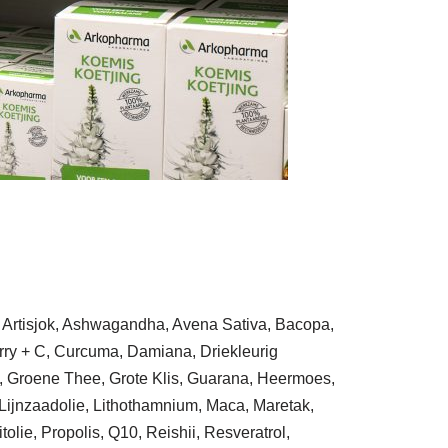
a, Artisjok, Ashwagandha, Avena Sativa, Bacopa,
rry + C, Curcuma, Damiana, Driekleurig
a, Groene Thee, Grote Klis, Guarana, Heermoes,
 Lijnzaadolie, Lithothamnium, Maca, Maretak,
ie, Propolis, Q10, Reishii, Resveratrol,