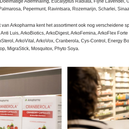
s, Doelmatige Ademhaling, Eucalyptus Radiata, Fijne Lavendel,
, Palmarosa, Pepermunt, Ravintsara, Rozemarijn, Scharlei, Sinaa
ent van Arkopharma kent het assortiment ook nog verscheidene sp
, Anti Luis, ArkoBiotics, ArkoDigest, ArkoFemina, ArkoFlex For
terol, ArkoVital, ArkoVox, Cranberola, Cys-Control, Energy Bo
p, MigraStick, Mosquitox, Phyto Soya.